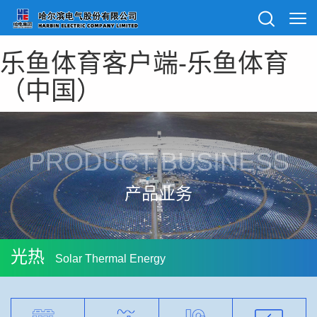
乐鱼体育客户端-乐鱼体育
（中国）
PRODUCT BUSINESS
产品业务
光热
Solar Thermal Energy