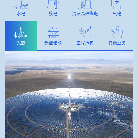
水电
核电
清洁高效煤电
气电
光热
新型储能
工程承包
其他业务
海洋装备
Marine equipment
节能产品
energy-saving products
环保产品
Environmentally products