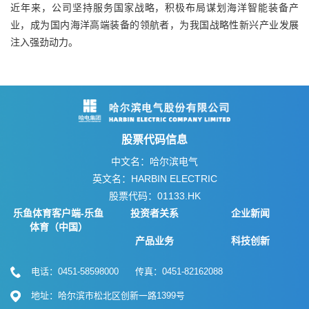
近年来，公司坚持服务国家战略，积极布局谋划海洋智能装备产
业，成为国内海洋高端装备的领航者，为我国战略性新兴产业发展
注入强劲动力。
股票代码信息
中文名：哈尔滨电气
英文名：HARBIN ELECTRIC
股票代码：01133.HK
乐鱼体育客户端-乐鱼
投资者关系
企业新闻
体育（中国）
产品业务
科技创新
电话：0451-58598000 传真：0451-82162088
地址：哈尔滨市松北区创新一路1399号