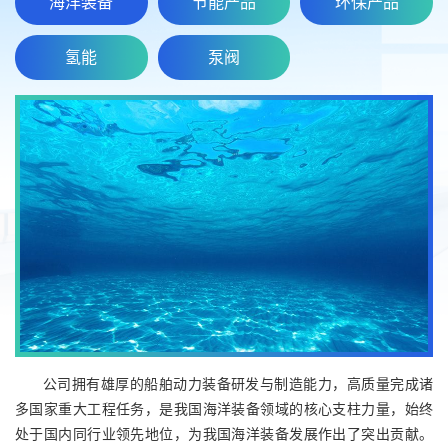
海洋装备
节能产品
环保产品
氢能
泵阀
公司拥有雄厚的船舶动力装备研发与制造能力，高质量完成诸
多国家重大工程任务，是我国海洋装备领域的核心支柱力量，始终
处于国内同行业领先地位，为我国海洋装备发展作出了突出贡献。